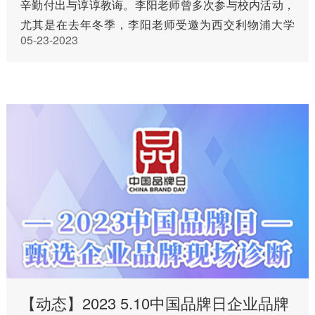
辛勤付出与谆谆教诲。李阳老师曾多次参与校内活动，
尤其是在去年冬季，李阳老师受邀为西交利物浦大学
05-23-2023
《导行说—创意发光 让灵感闪耀》进行线上分享，为同
学们带来行业知识科…
【动态】2023 5.10中国品牌日企业品牌