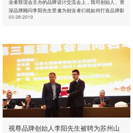
业者联谊会主办的品牌设计交流会上，我司创始人、资
深品牌顾问李阳先生受邀为创业者们就如何打造品牌影
03-28-2019
响力进行了分享。四十余位各界创业人士十分认真地听
取了本次讲座。 李…
视尊品牌创始人李阳先生被聘为苏州山