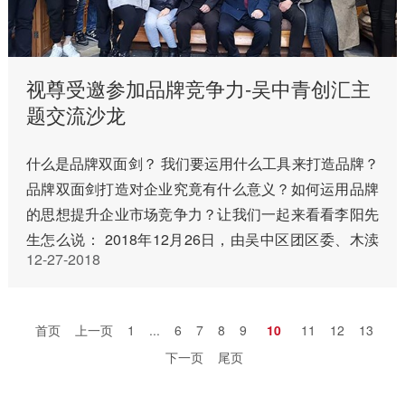
视尊受邀参加品牌竞争力-吴中青创汇主
题交流沙龙
什么是品牌双面剑？ 我们要运用什么工具来打造品牌？
品牌双面剑打造对企业究竟有什么意义？如何运用品牌
的思想提升企业市场竞争力？让我们一起来看看李阳先
生怎么说： 2018年12月26日，由吴中区团区委、木渎
12-27-2018
镇团委联合山东省菏泽市驻苏团工组织的，一场名为：
如何打造企业品牌…
首页
上一页
1
...
6
7
8
9
10
11
12
13
下一页
尾页